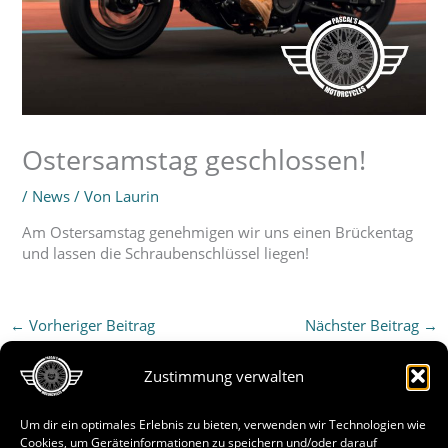
Ostersamstag geschlossen!
/
News
/ Von
Laurin
Am Ostersamstag genehmigen wir uns einen Brückentag
und lassen die Schraubenschlüssel liegen!
←
Vorheriger Beitrag
Nächster Beitrag
→
Zustimmung verwalten
Um dir ein optimales Erlebnis zu bieten, verwenden wir Technologien wie
Cookies, um Geräteinformationen zu speichern und/oder darauf