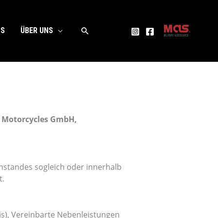
Suchen
TS
ÜBER UNS
r Motorcycles GmbH,
nstandes sogleich oder innerhalb
t.
is), Vereinbarte Nebenleistungen