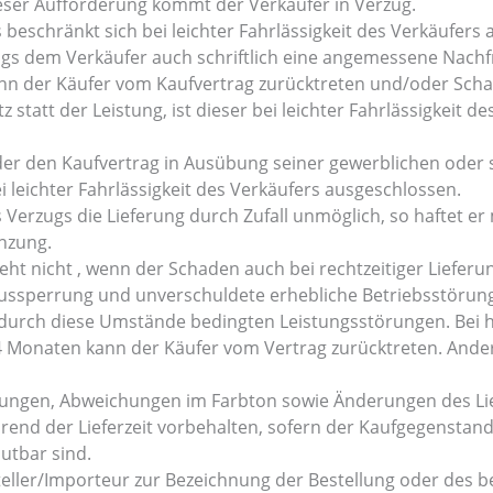
ieser Aufforderung kommt der Verkäufer in Verzug.
beschränkt sich bei leichter Fahrlässigkeit des Verkäufers
ugs dem Verkäufer auch schriftlich eine angemessene Nachfr
ann der Käufer vom Kaufvertrag zurücktreten und/oder Sch
 statt der Leistung, ist dieser bei leichter Fahrlässigkeit 
der den Kaufvertrag in Ausübung seiner gewerblichen oder s
i leichter Fahrlässigkeit des Verkäufers ausgeschlossen.
erzugs die Lieferung durch Zufall unmöglich, so haftet er 
enzung.
eht nicht , wenn der Schaden auch bei rechtzeitiger Lieferu
 Aussperrung und unverschuldete erhebliche Betriebsstörun
 durch diese Umstände bedingten Leistungsstörungen. Bei 
 Monaten kann der Käufer vom Vertrag zurücktreten. Ander
rungen, Abweichungen im Farbton sowie Änderungen des Li
rend der Lieferzeit vorbehalten, sofern der Kaufgegenstand
utbar sind.
teller/Importeur zur Bezeichnung der Bestellung oder des 