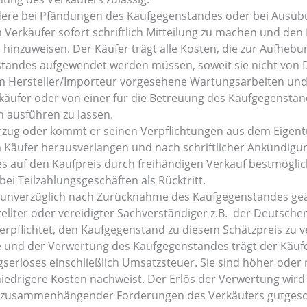
sondere bei Pfändungen des Kaufgegenstandes oder bei Aus
 Verkäufer sofort schriftlich Mitteilung zu machen und den 
inzuweisen. Der Käufer trägt alle Kosten, die zur Aufhebun
tandes aufgewendet werden müssen, soweit sie nicht von 
e vom Hersteller/Importeur vorgesehene Wartungsarbeiten un
käufer oder von einer für die Betreuung des Kaufgegensta
 ausführen zu lassen.
rzug oder kommt er seinen Verpflichtungen aus dem Eigent
Käufer herausverlangen und nach schriftlicher Ankündigun
auf den Kaufpreis durch freihändigen Verkauf bestmöglich
ei Teilzahlungsgeschäften als Rücktritt.
r unverzüglich nach Zurücknahme des Kaufgegenstandes geä
stellter oder vereidigter Sachverständiger z.B. der Deuts
verpflichtet, den Kaufgegenstand zu diesem Schätzpreis zu 
 und der Verwertung des Kaufgegenstandes trägt der Käuf
rlöses einschließlich Umsatzsteuer. Sie sind höher oder 
niedrigere Kosten nachweist. Der Erlös der Verwertung wir
g zusammenhängender Forderungen des Verkäufers gutgesc