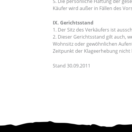
5. Die persönliche Haftung der ges
Käufer wird außer in Fällen des Vor
IX. Gerichtsstand
1. Der Sitz des Verkäufers ist auss
2. Dieser Gerichtsstand gilt auch,
Wohnsitz oder gewöhnlichen Aufent
Zeitpunkt der Klageerhebung nicht 
Stand 30.09.2011