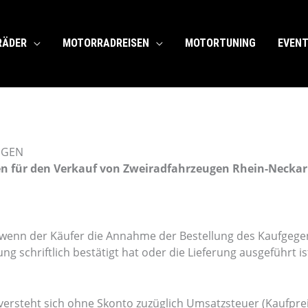
RÄDER
MOTORRADREISEN
MOTORTUNING
EVEN
NGEN
n für den Verkauf von Zweiradfahrzeugen Rhein-Necka
, wenn der Käufer die Annahme der Bestellung des Kaufgege
ng schriftlich bestätigt hat oder die Lieferung ausgeführt is
versteht sich ohne Skonto zuzüglich Umsatzsteuer (Kaufpre