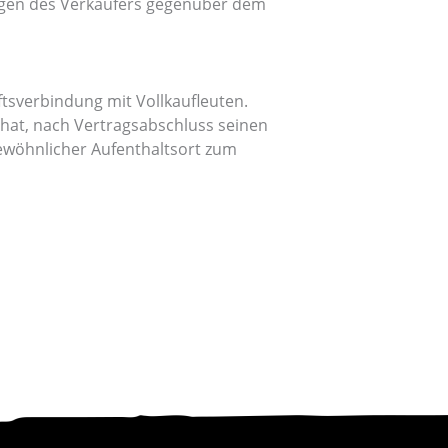
örigen des Verkäufers gegenüber dem
ftsverbindung mit Vollkaufleuten.
 hat, nach Vertragsabschluss seinen
ewöhnlicher Aufenthaltsort zum