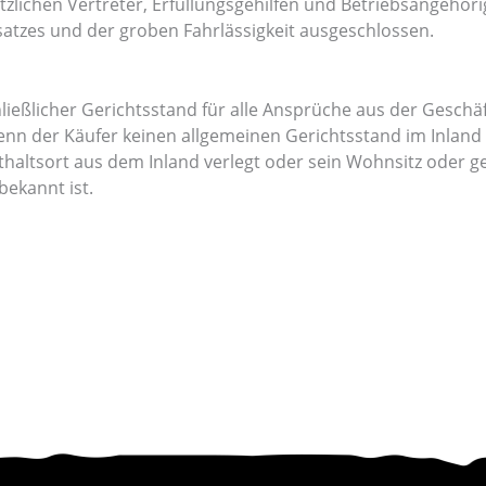
etzlichen Vertreter, Erfüllungsgehilfen und Betriebsangeh
satzes und der groben Fahrlässigkeit ausgeschlossen.
chließlicher Gerichtsstand für alle Ansprüche aus der Geschä
 wenn der Käufer keinen allgemeinen Gerichtsstand im Inland
haltsort aus dem Inland verlegt oder sein Wohnsitz oder g
bekannt ist.