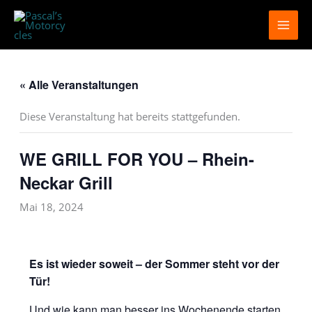
Zum
Inhalt
springen
« Alle Veranstaltungen
Diese Veranstaltung hat bereits stattgefunden.
WE GRILL FOR YOU – Rhein-
Neckar Grill
Mai 18, 2024
Es ist wieder soweit – der Sommer steht vor der
Tür!
Und wie kann man besser ins Wochenende starten