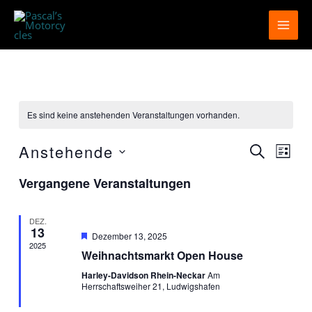
Zum
Inhalt
springen
Es sind keine anstehenden Veranstaltungen vorhanden.
Anstehende
Veranstaltun
Veran
SUCHE
LISTE
Suche
Ansic
Datum
und
Navig
Vergangene Veranstaltungen
wählen.
Ansichten,
Navigation
DEZ.
13
Hervorgehoben
Dezember 13, 2025
2025
Weihnachtsmarkt Open House
Harley-Davidson Rhein-Neckar
Am
Herrschaftsweiher 21, Ludwigshafen